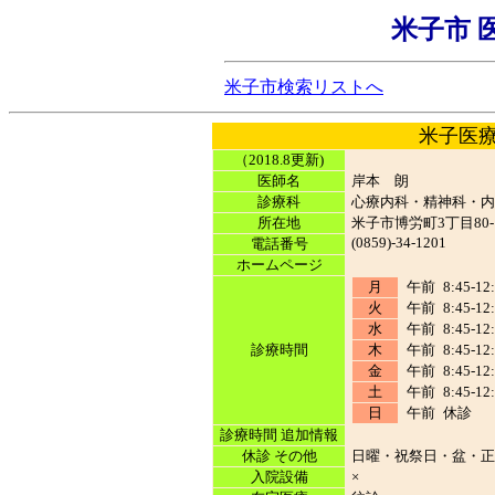
米子市 
米子市検索リストへ
米子医
（2018.8更新)
医師名
岸本 朗
診療科
心療内科・精神科・内
所在地
米子市博労町3丁目80-
(0859)-34-1201
電話番号
ホームページ
月
午前
8:45-12
火
午前
8:45-12
水
午前
8:45-12
診療時間
木
午前
8:45-12
金
午前
8:45-12
土
午前
8:45-12
日
午前
休診
診療時間 追加情報
休診 その他
日曜・祝祭日・盆・正
入院設備
×