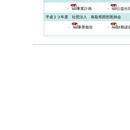
・
事業計画
・
公益社団
平成２３年度 社団法人 鳥取県西部医師会
・
事業報告
・
財務諸